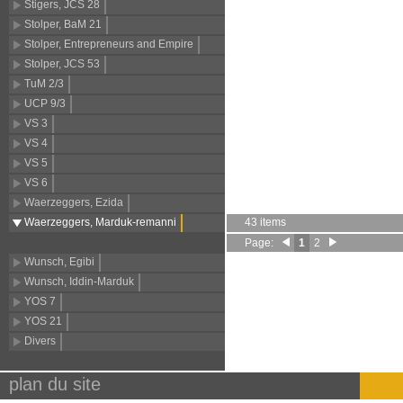
Stigers, JCS 28
Stolper, BaM 21
Stolper, Entrepreneurs and Empire
Stolper, JCS 53
TuM 2/3
UCP 9/3
VS 3
VS 4
VS 5
VS 6
Waerzeggers, Ezida
Waerzeggers, Marduk-remanni
43 items
Page:
1
2
Wunsch, Egibi
Wunsch, Iddin-Marduk
YOS 7
YOS 21
Divers
plan du site