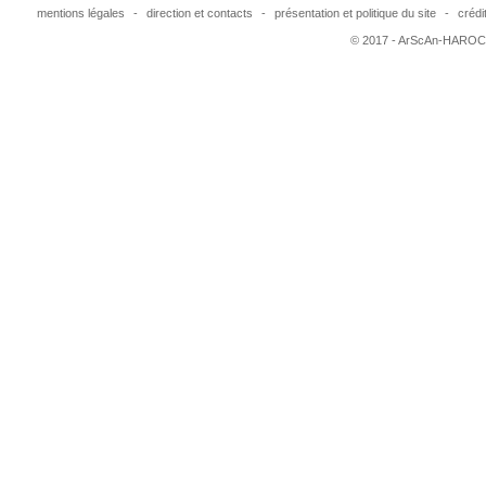
mentions légales
-
direction et contacts
-
présentation et politique du site
-
crédi
© 2017 - ArScAn-HAROC,