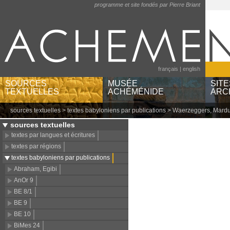
programme et site fondés par Pierre Briant
français
|
english
SOURCES
MUSÉE
SITE
TEXTUELLES
ACHÉMÉNIDE
ARC
sources textuelles
>
textes babyloniens par publications
> Waerzeggers, Mard
textes par langues et
musées et institutions
Ayn
écritures
catégories d'objets
Bere
sources textuelles
textes par régions
lieux géographiques
Pas
textes par langues et écritures
textes babyloniens par
Sus
textes par régions
publications
textes babyloniens par publications
Abraham, Egibi
AnOr 9
BE 8/1
BE 9
BE 10
BiMes 24