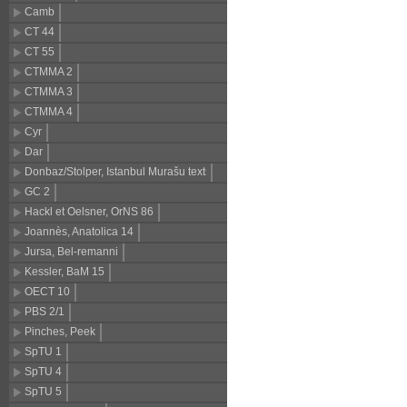
Camb
CT 44
CT 55
CTMMA 2
CTMMA 3
CTMMA 4
Cyr
Dar
Donbaz/Stolper, Istanbul Murašu texts
GC 2
Hackl et Oelsner, OrNS 86
Joannès, Anatolica 14
Jursa, Bel-remanni
Kessler, BaM 15
OECT 10
PBS 2/1
Pinches, Peek
SpTU 1
SpTU 4
SpTU 5