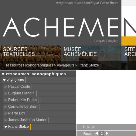
programme et site fondés par Pierre Briant
français
|
english
SOURCES
MUSÉE
SITE
TEXTUELLES
ACHÉMÉNIDE
ARC
ressources iconographiques
>
voyageurs
> Franz Stolze
textes par langues et
musées et institutions
Ayn
écritures
catégories d'objets
Bere
ressources iconographiques
textes par régions
lieux géographiques
Pas
voyageurs
textes babyloniens par
Sus
Pascal Coste
publications
Eugène Flandin
Robert Ker Porter
Corneille Le Brun
Pierre Loti
James Justinian Morier
Franz Stolze
7 items
Page:
1