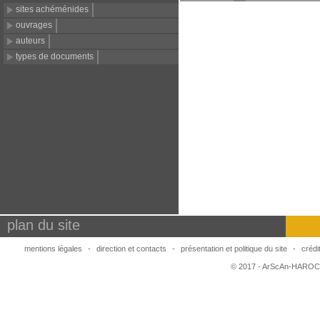
sites achéménides
ouvrages
auteurs
types de documents
plan du site
mentions légales
-
direction et contacts
-
présentation et politique du site
-
crédi
© 2017 - ArScAn-HAROC,