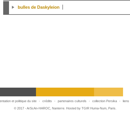
bulles de Daskyleion
ntation et politique du site
-
crédits
-
partenaires culturels
-
collection Persika
-
liens
© 2017 - ArScAn-HAROC, Nanterre. Hosted by TGIR Huma-Num, Paris.