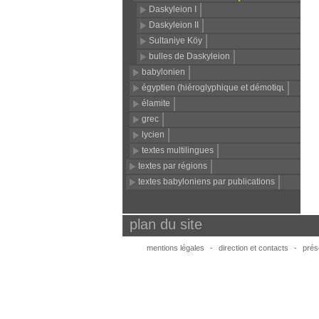
Daskyleion I
Daskyleion II
Sultaniye Köy
bulles de Daskyleion
babylonien
égyptien (hiéroglyphique et démotique)
élamite
grec
lycien
textes multilingues
textes par régions
textes babyloniens par publications
plan du site
mentions légales
-
direction et contacts
-
prése