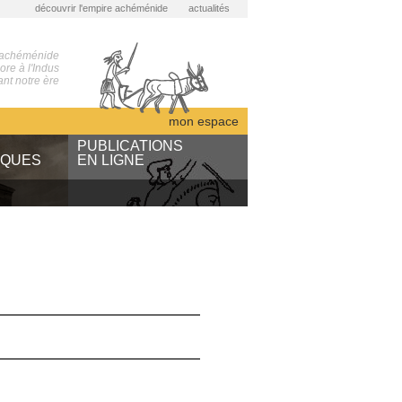
découvrir l'empire achéménide
actualités
 achéménide
re à l'Indus
nt notre ère
mon espace
S
PUBLICATIONS
IQUES
EN LIGNE
ARTA
des
NABU
sous presse
bibliothèque numérique
ents