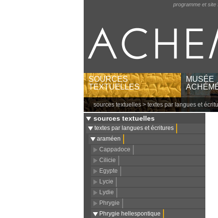
programme et site 
SOURCES
MUSÉE
TEXTUELLES
ACHÉMÉ
sources textuelles
>
textes par langues et écrit
textes par langues et
musées e
écritures
catégori
sources textuelles
textes par régions
lieux gé
textes par langues et écritures
textes babyloniens par
araméen
publications
Cappadoce
Cilicie
Egypte
Lycie
Lydie
Phrygie
Phrygie hellespontique