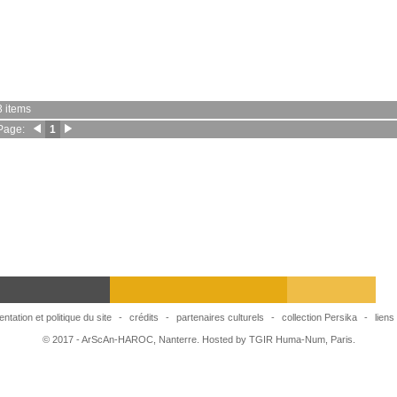
ago
 117)
3 items
Page:
1
chaeology
ntation et politique du site
-
crédits
-
partenaires culturels
-
collection Persika
-
liens
© 2017 - ArScAn-HAROC, Nanterre. Hosted by TGIR Huma-Num, Paris.