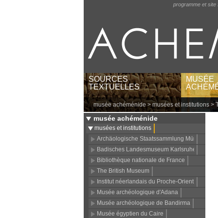
programme et site 
SOURCES
MUSÉE
TEXTUELLES
ACHÉMÉ
musée achéménide
>
musées et institutions
>
textes par langues et
musées e
écritures
catégori
musée achéménide
textes par régions
lieux gé
musées et institutions
textes babyloniens par
Archäologische Staatssammlung München
publications
Badisches Landesmuseum Karlsruhe
Bibliothèque nationale de France
The British Museum
Institut néerlandais du Proche-Orient (NINO)
Musée archéologique d'Adana
Musée archéologique de Bandirma
Musée égyptien du Caire