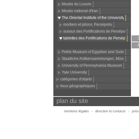
Musée du Louvre
Musée national d'Iran
The Oriental Institute of the University of Chic
mortiers et pilons, Persépolis
sceaux des Fortifications de Persépolis (OIP
tablettes des Fortifications de Persépolis
Petrie Museum of Egyptian and Sudanese Ar
Staatliche Antikensammlungen, München
University of Pennsylvania Museum
Yale University
catégories d'objets
lieux géographiques
plan du site
mentions légales
-
direction et contacts
-
prése