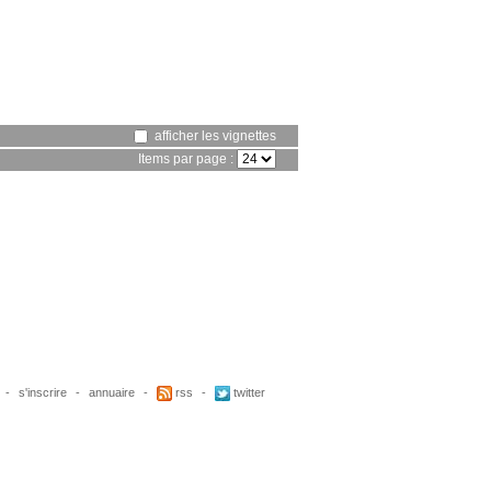
afficher les vignettes
Items par page :
-
s'inscrire
-
annuaire
-
rss
-
twitter