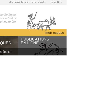
découvrir l'empire achéménide
actualités
 achéménide
re à l'Indus
nt notre ère
mon espace
S
PUBLICATIONS
IQUES
EN LIGNE
ersépolis
ARTA
des
NABU
sous presse
bibliothèque numérique
ents