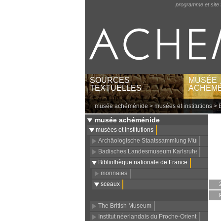
programme et site 
SOURCES
MUSÉE
TEXTUELLES
ACHÉMÉ
musée achéménide
>
musées et institutions
>
textes par langues et
musées e
écritures
catégori
musée achéménide
textes par régions
lieux gé
musées et institutions
textes babyloniens par
Archäologische Staatssammlung München
publications
Badisches Landesmuseum Karlsruhe
Bibliothèque nationale de France
monnaies
sceaux
The British Museum
Institut néerlandais du Proche-Orient (NINO)