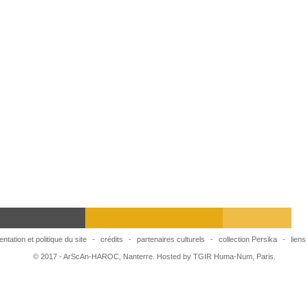
ago
chaeology
ntation et politique du site
-
crédits
-
partenaires culturels
-
collection Persika
-
liens
© 2017 - ArScAn-HAROC, Nanterre. Hosted by TGIR Huma-Num, Paris.