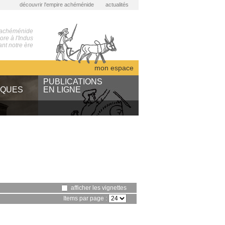
découvrir l'empire achéménide
actualités
 achéménide
re à l'Indus
nt notre ère
mon espace
S
PUBLICATIONS
IQUES
EN LIGNE
ARTA
des
NABU
sous presse
bibliothèque numérique
ents
afficher les vignettes
Items par page :