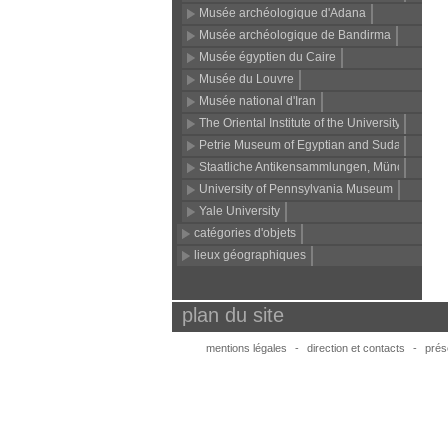
Musée archéologique d'Adana
Musée archéologique de Bandirma
Musée égyptien du Caire
Musée du Louvre
Musée national d'Iran
The Oriental Institute of the University of Chic
Petrie Museum of Egyptian and Sudanese Ar
Staatliche Antikensammlungen, München
University of Pennsylvania Museum
Yale University
catégories d'objets
lieux géographiques
plan du site
mentions légales
-
direction et contacts
-
prése