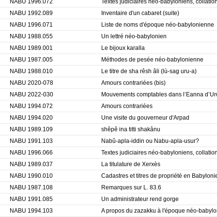
NABU 1996.072
Textes judiciaires néo-babyloniens, collation 
NABU 1992.089
Inventaire d'un cabaret (suite)
NABU 1996.071
Liste de noms d'époque néo-babylonienne
NABU 1988.055
Un lettré néo-babylonien
NABU 1989.001
Le bijoux karalla
NABU 1987.005
Méthodes de pesée néo-babylonienne
NABU 1988.010
Le titre de sha rêsh âli (lù-sag uru-a)
NABU 2020-078
Amours contrariées (bis)
NABU 2022-030
Mouvements comptables dans l’Eanna d’Ur
NABU 1994.072
Amours contrariées
NABU 1994.020
Une visite du gouverneur d'Arpad
NABU 1989.109
shêpê ina titti shakânu
NABU 1991.103
Nabû-apla-iddin ou Nabu-apla-usur?
NABU 1996.066
Textes judiciaires néo-babyloniens, collation
NABU 1989.037
La titulature de Xerxès
NABU 1990.010
Cadastres et titres de propriété en Babylo
NABU 1987.108
Remarques sur L. 83.6
NABU 1991.085
Un administrateur rend gorge
NABU 1994.103
A propos du zazakku à l'époque néo-babyl