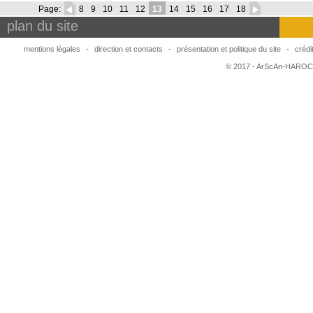
Page:
8
9
10
11
12
13
14
15
16
17
18
plan du site
mentions légales
-
direction et contacts
-
présentation et politique du site
-
crédi
© 2017 - ArScAn-HAROC,