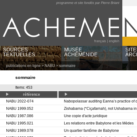
programme et site fondés par Pierre Briant
français
|
english
SOURCES
MUSÉE
SITE
TEXTUELLES
ACHÉMÉNIDE
ARC
publications en ligne
>
NABU
> sommaire
textes par langues et
musées et institutions
Ayn
écritures
catégories d'objets
Bere
sommaire
textes par régions
lieux géographiques
Pas
textes babyloniens par
Sus
Items: 453
publications
référence
NABU 2022-074
Nabopolassar auditing Eanna’s practice of d
NABU 1999.052
Zishabarna (*Ciçafarnah), not Ushabarna i
NABU 1987.086
Une copie d'acte juridique
NABU 1995.021
Les relations entre Babylone et les Mèdes
NABU 1989.078
Un quartier fantôme de Babylone