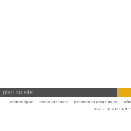
plan du site
mentions légales
-
direction et contacts
-
présentation et politique du site
-
crédi
© 2017 - ArScAn-HAROC,