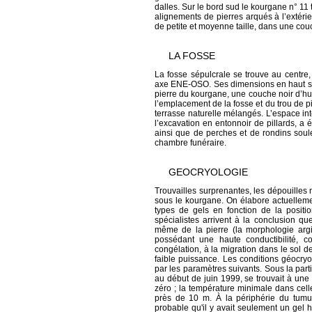
dalles. Sur le bord sud le kourgane n° 11 
alignements de pierres arqués à l’extérie
de petite et moyenne taille, dans une co
LA FOSSE
La fosse sépulcrale se trouve au centre,
axe ENE-OSO. Ses dimensions en haut son
pierre du kourgane, une couche noir d’hu
l’emplacement de la fosse et du trou de p
terrasse naturelle mélangés. L’espace in
l’excavation en entonnoir de pillards, 
ainsi que de perches et de rondins soulev
chambre funéraire.
GEOCRYOLOGIE
Trouvailles surprenantes, les dépouilles
sous le kourgane. On élabore actuelleme
types de gels en fonction de la posit
spécialistes arrivent à la conclusion q
même de la pierre (la morphologie argil
possédant une haute conductibilité, co
congélation, à la migration dans le sol d
faible puissance. Les conditions géocryo
par les paramètres suivants. Sous la partie
au début de juin 1999, se trouvait à une
zéro ; la température minimale dans celle-
près de 10 m. À la périphérie du tumulu
probable qu'il y avait seulement un gel h