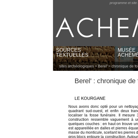
programme et site 
SOURCES
MUSÉE
TEXTUELLES
ACHÉMÉ
sites archéologiques
>
Berel'
> chronique de fou
textes par langues et
musées e
écritures
catégori
textes par régions
Berel' : chronique de 
lieux gé
textes babyloniens par
publications
LE KOURGANE
Nous avons donc opté pour un nettoyage
quadrant sud-ouest, et enfin deux tran
localiser la fosse funéraire. Il mesu
construction ressemble vaguement à u
quelques couches : en haut on trouve une
est appareillée en dalles et pierres équa
masse du monticule, scellant les pierres
gros blocs entoure la construction. Autou