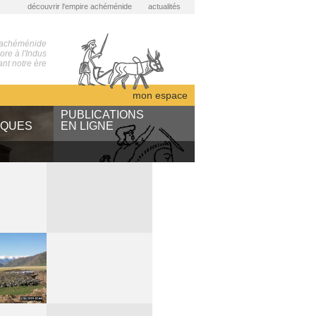
découvrir l'empire achéménide
actualités
 achéménide
re à l'Indus
nt notre ère
mon espace
S
PUBLICATIONS
IQUES
EN LIGNE
ARTA
des
NABU
sous presse
bibliothèque numérique
ents