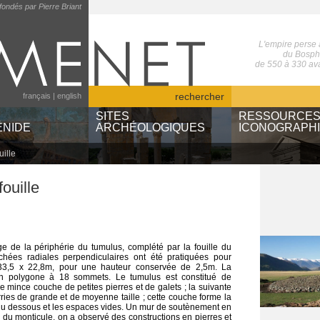
fondés par Pierre Briant
L'empire perse
du Bospho
de 550 à 330 ava
rechercher
français
|
english
SITES
RESSOURCE
NIDE
ARCHÉOLOGIQUES
ICONOGRAPH
ille
t institutions
Ayn Manâwir
voyageurs
es d'objets
Berel'
sites achéméni
fouille
ographiques
Pasargades
ouvrages
Suse
auteurs
types de docum
 de la périphérie du tumulus, complété par la fouille du
chées radiales perpendiculaires ont été pratiquées pour
re 33,5 x 22,8m, pour une hauteur conservée de 2,5m. La
n polygone à 18 sommets. Le tumulus est constitué de
 mince couche de petites pierres et de galets ; la suivante
rries de grande et de moyenne taille ; cette couche forme la
 du dessous et les espaces vides. Un mur de soutènement en
r du monticule, on a observé des constructions en pierres et