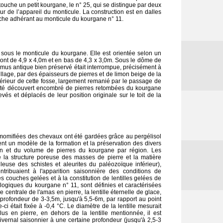
touche un petit kourgane, le n° 25, qui se distingue par deux
ur de l’appareil du monticule. La construction est en dalles
uche adhérant au monticule du kourgane n° 11.
 sous le monticule du kourgane. Elle est orientée selon un
t de 4,9 x 4,0m et en bas de 4,3 x 3,0m. Sous le dôme de
mus antique bien préservé était interrompue, précisément à
illage, par des épaisseurs de pierres et de limon beige de la
térieur de cette fosse, largement remanié par le passage de
a été découvert encombré de pierres retombées du kourgane
és et déplacés de leur position originale sur le toit de la
 momifiées des chevaux ont été gardées grâce au pergélisol
nt un modèle de la formation et la préservation des divers
ion et du volume de pierres du kourgane par région. Les
ue la structure poreuse des masses de pierre et la matière
euse des schistes et aleurites du paléozoïque inférieur),
ntribuaient à l'apparition saisonnière des conditions de
es couches gelées et à la constitution de lentilles gelées de
logiques du kourgane n° 11, sont définies et caractérisées
 centrale de l'amas en pierre, la lentille éternelle de glace,
 profondeur de 3-3,5m, jusqu'à 5,5-6m, par rapport au point
ci était fixée à -0,4 °C. Le diamètre de la lentille mesurait
s en pierre, en dehors de la lentille mentionnée, il est
ivernal saisonnier à une certaine profondeur (jusqu'à 2,5-3